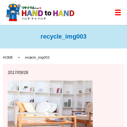
メ
recycle_img003
HOME
recycle_img003
2017/09/28