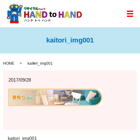
メ
kaitori_img001
HOME
kaitori_img001
2017/09/28
kaitori_img001