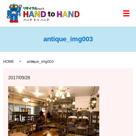
メ
antique_img003
HOME
antique_img003
2017/09/28