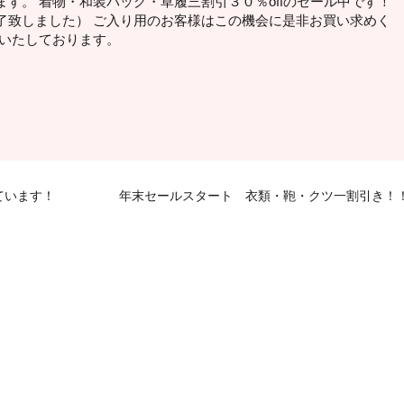
す。 着物・和装バッグ・草履三割引３０％offのセール中です！
了致しました） ご入り用のお客様はこの機会に是非お買い求めく
ちいたしております。
ています！
年末セールスタート 衣類・鞄・クツ一割引き！