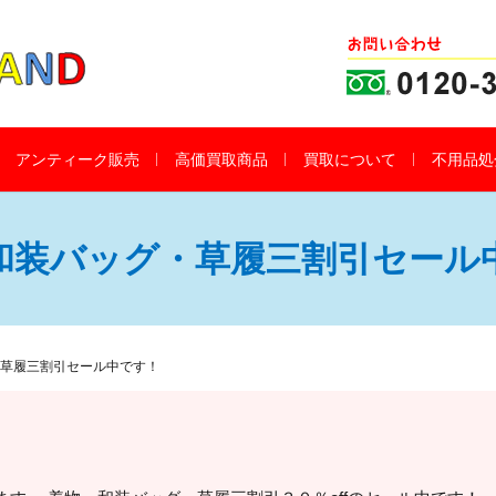
アンティーク販売
高価買取商品
買取について
不用品処
和装バッグ・草履三割引セール
草履三割引セール中です！