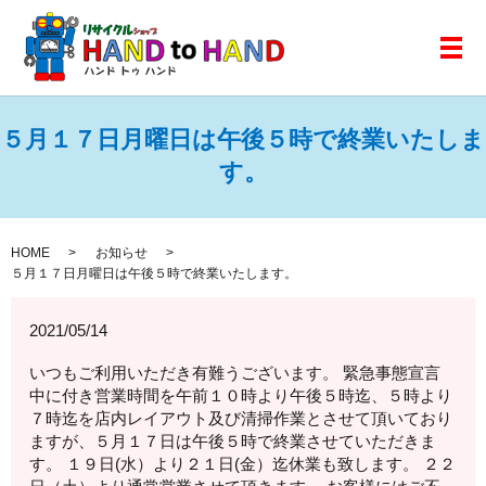
メ
５月１７日月曜日は午後５時で終業いたしま
す。
HOME
お知らせ
５月１７日月曜日は午後５時で終業いたします。
2021/05/14
いつもご利用いただき有難うございます。 緊急事態宣言
中に付き営業時間を午前１０時より午後５時迄、５時より
７時迄を店内レイアウト及び清掃作業とさせて頂いており
ますが、５月１７日は午後５時で終業させていただきま
す。 １９日(水）より２１日(金）迄休業も致します。 ２２