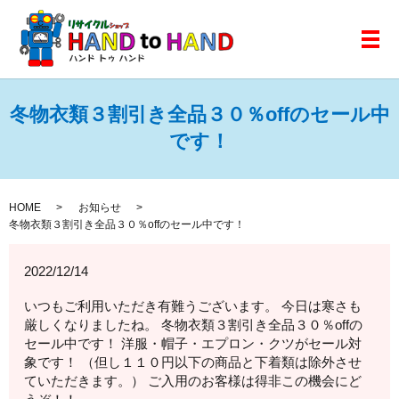
メ
冬物衣類３割引き全品３０％offのセール中
です！
HOME
お知らせ
冬物衣類３割引き全品３０％offのセール中です！
2022/12/14
いつもご利用いただき有難うございます。 今日は寒さも
厳しくなりましたね。 冬物衣類３割引き全品３０％offの
セール中です！ 洋服・帽子・エプロン・クツがセール対
象です！ （但し１１０円以下の商品と下着類は除外させ
ていただきます。） ご入用のお客様は得非この機会にど